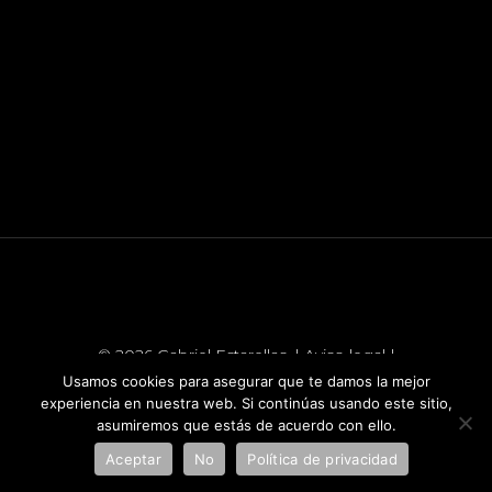
© 2026 Gabriel Estarellas. |
Aviso legal
|
Política de cookies
| Fotos by: Xisco Pascual |
Usamos cookies para asegurar que te damos la mejor
diseñado por:
dimage.es
experiencia en nuestra web. Si continúas usando este sitio,
asumiremos que estás de acuerdo con ello.
Aceptar
No
Política de privacidad