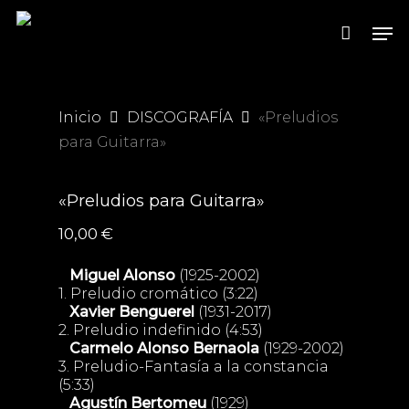
Skip
Men
to
main
content
Inicio
DISCOGRAFÍA
«Preludios
para Guitarra»
«Preludios para Guitarra»
10,00
€
Miguel Alonso
(1925-2002)
1. Preludio cromático (3:22)
Xavier Benguerel
(1931-2017)
2. Preludio indefinido (4:53)
Carmelo Alonso Bernaola
(1929-2002)
3. Preludio-Fantasía a la constancia
(5:33)
Agustín Bertomeu
(1929)