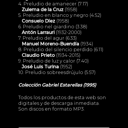
4. Preludio de amanecer (7:17)
Zulema de la Cruz
(1958)
5. Preludio en blanco y negro (4:52)
Consuelo Díez
(1958)
6. Preludio nel giardino (3:38)
Antón Larrauri
(1932-2000)
7. Preludio del agur (6:33)
Manuel Moreno-Buendía
(1934)
8. Preludio del silencio perdido (6:11)
Claudio Prieto
(1934-2015)
9. Preludio de luz y calor (7:40)
José Luis Turina
(1952)
10. Preludio sobreesdrújulo (5:57)
Colección Gabriel Estarellas (1995)
Todos los productos de esta web son
digitales y de descarga inmediata.
Son discos en formato MP3.