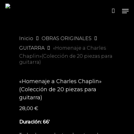
Skip
Men
to
main
content
Inicio
OBRAS ORIGINALES
GUITARRA
«Homenaje a Charles
Chaplin»(Colección de 20 piezas para
guitarra)
«Homenaje a Charles Chaplin»
(Colección de 20 piezas para
guitarra)
28,00
€
Duración: 66’