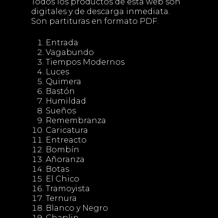
Todos los productos de esta web son
digitales y de descarga inmediata.
Son partituras en formato PDF.
Entrada
Vagabundo
Tiempos Modernos
Luces
Quimera
Bastón
Humildad
Sueños
Remembranza
Caricatura
Entreacto
Bombín
Añoranza
Botas
El Chico
Tramoyista
Ternura
Blanco y Negro
Chaplin