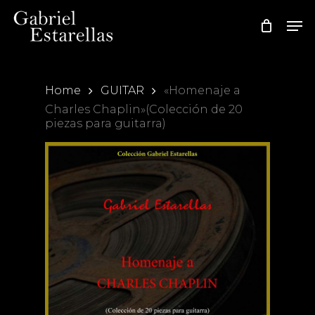
Skip
Men
to
main
content
Home
GUITAR
«Homenaje a
Charles Chaplin»(Colección de 20
piezas para guitarra)