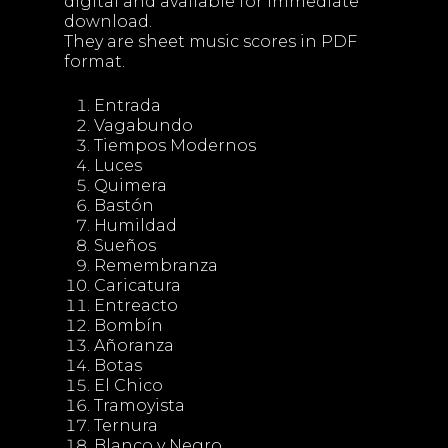
digital and available for immediate
download.
They are sheet music scores in PDF
format.
Entrada
Vagabundo
Tiempos Modernos
Luces
Quimera
Bastón
Humildad
Sueños
Remembranza
Caricatura
Entreacto
Bombín
Añoranza
Botas
El Chico
Tramoyista
Ternura
Blanco y Negro